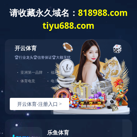
今天是
欢迎访问mk体育在线官网-MK体育(中国) 网站！