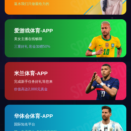
郑州建投通讯管线有限公司开
友情链接
集团公司开展“指尖绽芳华 花
集团公司开展“我们的节日·重
集团公司组织开展“幸福职场 
集团公司开展“加强人文关怀 
郑州建投通讯管线有限公司开展
集团公司开展“四送一助力”结对
集团
mk体育在线官网-MK体育(中国)
集团公司开展《郑州市文明行
集团
地址：河南省郑州市郑东新区平安大道189号
集团公司开展“我们的节日·端
组织
邮编：450046
领导
集团公司开展“承五四精神·扬
电话：0371-67188871
公司
中共中央办公厅印发《党组讨
邮箱：jstzbgs@163.com
发展
中共中央 国务院印发《党政