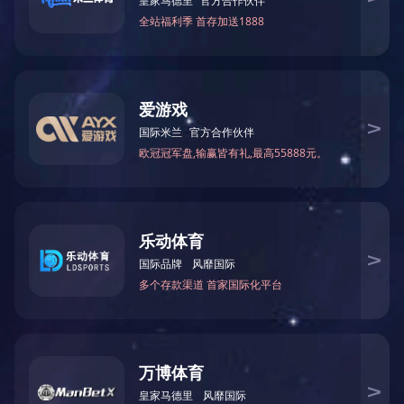
本次活动邀请了河南中医药大学第三附属医院吴光
通过问诊互动等方式，根据个人体质特点和身体状况，
中医理疗。专家围绕中医养生健康和日常医疗知识，通
等，并从生活、饮食、起居、睡眠、运动习惯等角度