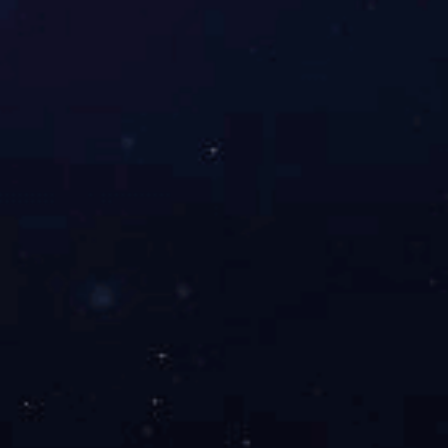
把本文分享给您的朋友：
上一篇：
集团公司开展“加强人文关怀 释放心理压力”手工花束技
下一篇：
集团公司开展“我们的节日·重阳”系列活动
集团
mk体育在线官网-MK体育(中国)
集团
地址：河南省郑州市郑东新区平安大道189号
组织
邮编：450046