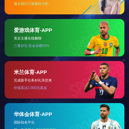
活动最后，公司干部职工积极参与了三伏贴、针灸
大家的养生保健意识，增强了对常见疾病的预防能力。
干部职工们纷纷表示，今天河南中医药大学第三附
受到免费的专家义诊，让我们对健康有了进一步了解，
奉献力量。