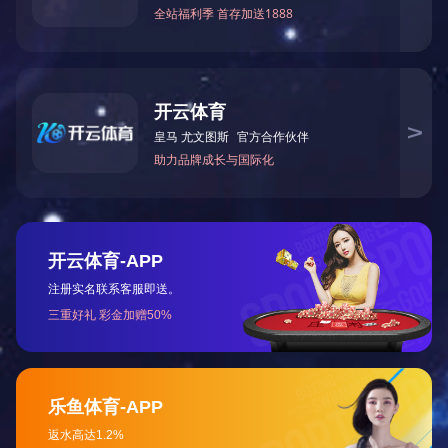
很“接地气”，很有收获。