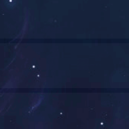
展“加强人文关怀 释放心理压力”手工花束
：党委办公室 编辑：申俊超 发布日期：2024-03-16 16:01:49 点击数：24
重视程度,帮助员工缓解释放心理压力，提升职工的动手
团公司17层会议室开展“加强人文关怀 释放心理压力”手