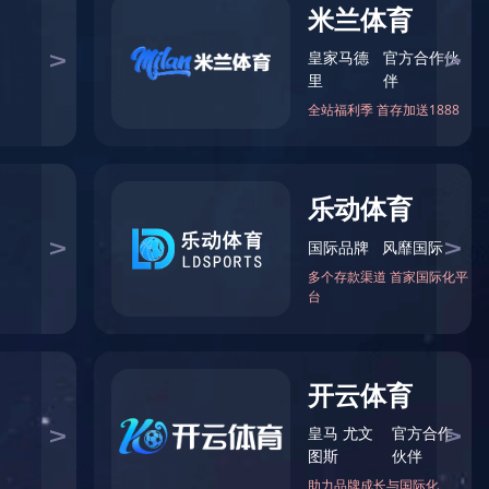
mk体育在线官网-MK体育(中国)
>
企业文化
>
文化活动
技能提升活动
751
创新能力，集团公司联合博学路办事处智
工花束技能提升活动，集团公司干部职工30余