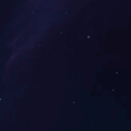
了自己一周紧张、繁忙的工作压力，感受到创作的乐趣和
艺术的魅力，不仅丰富了公司干部职工的文化生活，也增
高质量转型发展。下一步，集团公司将结合工会、精神