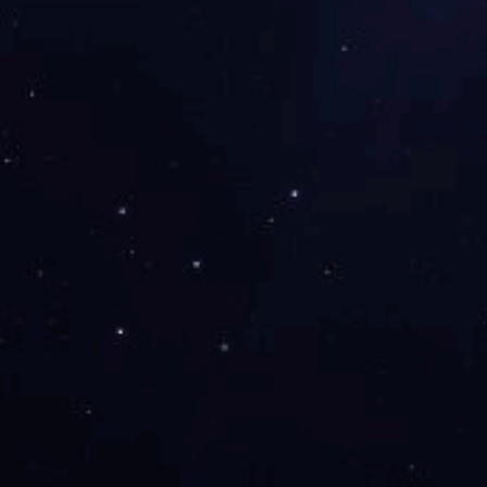
上一篇：
郑州建投通讯管线有限公司开展“包饺子、
下一篇：
集团公司组织开展“幸福职场 健康前行”
mk体育在线官网-MK体育(中国)
地址：河南省郑州市郑东新区平安大道189号
邮编：450046
电话：0371-67188871
邮箱：jstzbgs@163.com