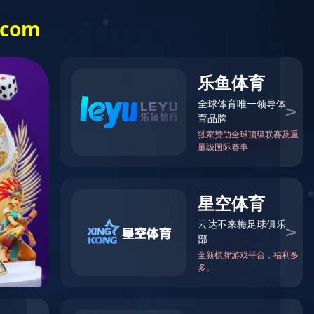
手机版
党的建设
平安建设
人力资源
企业文化