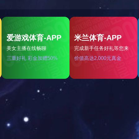
花束的工具，剪刀、彩色棒、胶带、扭扭棒成品花束等