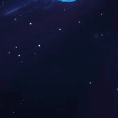
在手指不停的舞动中，干部职工释放
了手工制作花束的技巧，还感受到了手工
力，推进公司精神文明工作创建，助力公司
多彩的各类活动。
把本文分享给您的朋友：