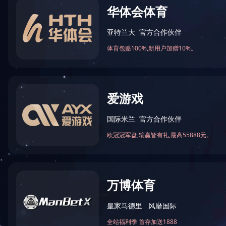
企业理念
文化活动
集团视频
郑州建投通讯管线有限公司开展义务植树活动
集团公司开展“指尖绽芳华 花香悦巾帼”插花活动
集团公司开展“我们的节日·重阳”系列活动
集团公司组织开展“幸福职场 健康前行”职工关
集团公司开展“加强人文关怀 释放心理压力”手
郑州建投通讯管线有限公司开展“包饺子、迎冬至
集团公司开展“四送一助力”结对帮创活动活动 聚
集团公司开展《郑州市文明行为促进条例》颁布
集团公司开展“我们的节日·端午”系列活动