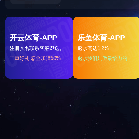
集团公司开展“承五四精神·扬青春风采”健步走
集团公司开展“阅读新时代新经典 奋进新征程新
集团公司开展“我们的节日·元宵 传统民俗文化主
mk体育在线官网-MK体育(中国)
地址：河南省郑州市郑东新区平安大道189号
邮编：450046
电话：0371-67188871