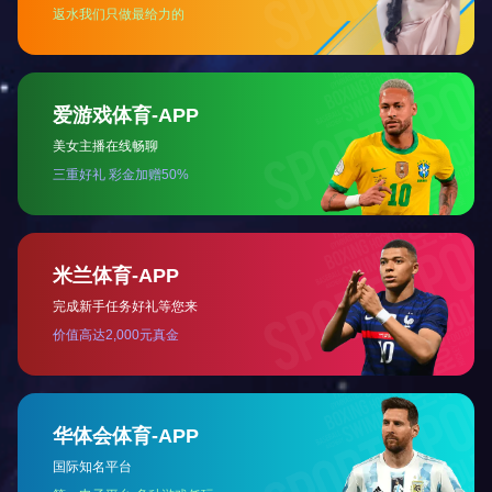
王韶亮同志在点评中指出，此次组织生活会主题鲜