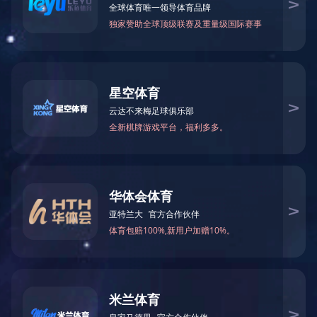
党的建设
集团
来源：党委办公室 编辑
3月26日上午，mk体育在线官网-MK体育(中国)
韶亮同志到会指导并作点评，建投集团党委书记、董事