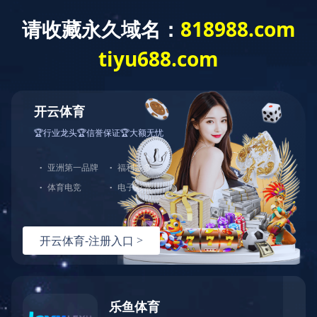
今天是
欢迎访问mk体育在线官网-MK体育(中国) 网站！