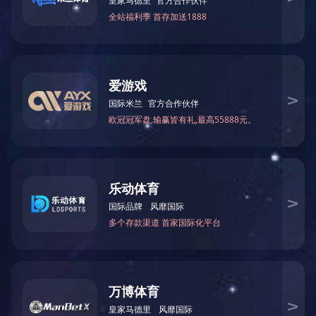
科技赋能，打造沉浸式宋韵体验空间。
恪守“文化为魂、艺术为体、科技为翼”的创作理念，
学深度融合。步入展厅，您将跟随李清照的人生足迹，在“
效里体会“这次第，怎一个愁字了得”的沉郁；在宋式美
的想象，而是可感、可触、可沉浸的真实体验，实现传
文旅闭环，构建郑州文旅新生态。
作为郑州站首发的“诗词艺术 + 沉浸式文旅”标杆IP
立足郑州“文化绿城”与“中原文旅创新高地”定位，构建
物”为灵感开发的系列文创产品，将李清照的词意转化为
赴约郑州，共启国风艺术新征程。
从漱玉词的清吟，到宋式美学的雅致，再到沉浸式展
造“全国文旅艺术标杆城市”的重要一步。在这里，您将