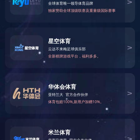
集团简介
组织机构
领导团队
公司荣誉
发展
在加快郑州市城市化发展的背景下，市政府于2003年
郑州市建设投资总公司的基础上组建成立，公司性质为实体
有资金从事投资活动、城市基础设施的投资建设和运营
开发建设等。
截至2025年9月底，建投集团总资产约534.97亿
司、郑州建投通讯管线有限公司、河南户外广告网络传
开发有限公司、河南东龙控股集团有限公司、郑州农村商
建投集团深耕郑州城市建设领域，先后投资承建郑