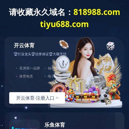
今天是
欢迎访问mk体育在线官网-MK体育(中国) 网站！