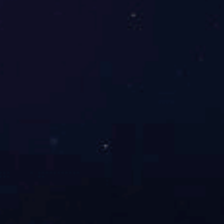
11月
荣获“郑州市纪念中国人民
08月
荣获市国资系统“纪念中
02月
被郑东新区如意湖办事处授
2014
10月
被市国资委授予：2013
04月
被市委、市政府授予：农
03月
被郑东新区文明办授予：
03月
被市国资委党委授予：20
02月
被省委、省政府命名为：