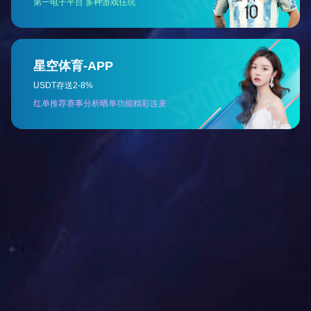
2018
04月
被市国资委授予：2017
04月
被市国资委授予：2017
04月
被市国资委授予：2017
2017
07月
被市文明办、市工商局授予
06月
被市国资委授予：郑州市
06月
被市国资委授予：2016