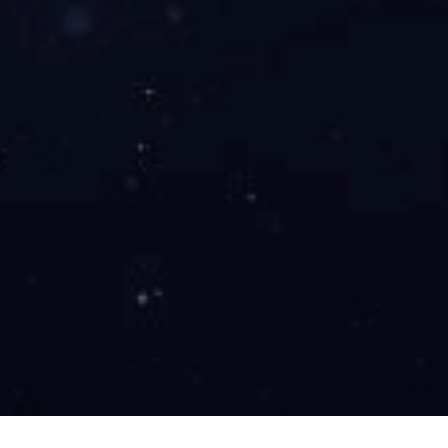
2013
12月
被市国企文化艺术协会授
10月
被市国资委授予：2012
03月
被市国资委党委授予：20
01月
被市总工会授予： 201
2012
09月
被市委组织部授予：党员
07月
被市国资委党委授予： 