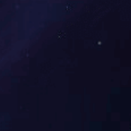
01月
被郑州市人民政府授予：2
2016
12月
被市国资委授予：2015
06月
荣获市国资系统两学一做
05
被郑州市公共机构节能工
03月
被郑州市人民政府办公厅
2015
12月
被省血液中心、市无偿献