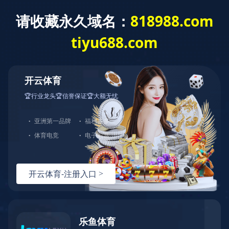
今天是
欢迎访问mk体育在线官网-MK体育(中国) 网站！