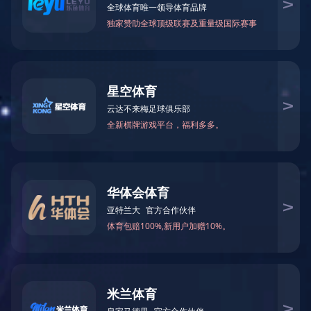
集团简介
组织机构
领导团队
公司荣誉
发展
2025
2025
2024
10月
郑州外国语学校航空港区新
2023
9月
河西路道路工程荣获“河
2022
2024
2021
2020
11月
南宏路（天泰路－庆铭路
工地；魏庄西街（紫东路
2019
2018
6月
河西路（中州大道－鼎瑞街
2017
2023