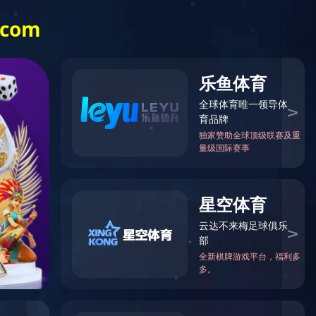
手机版
党的建设
平安建设
人力资源
企业文化