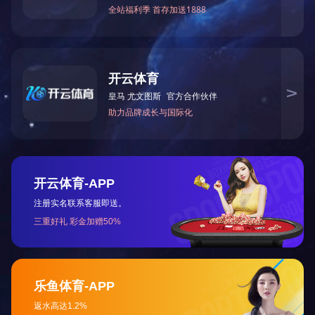
格局。树立和践行正确政绩观，坚决纠正重发展轻安全、重救灾
把本文分享给您的朋友：
上一篇：
蓝图已经绘就 奋进正当其时 ——习近平总书记同出席20
下一篇：
中共中央政治局召开会议 分析研究当前经济形势和经济工
集团
mk体育在线官网-MK体育(中国)
集团
地址：河南省郑州市郑东新区平安大道189号
组织
邮编：450046
领导