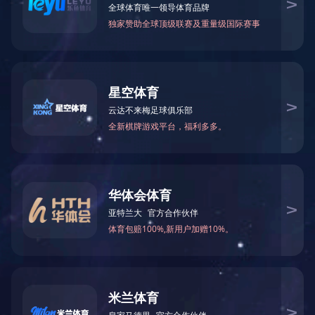
政府要闻
集团新闻
子公司新闻
习近平在中共中央政治局第二十五次集体学
来源：新华社 编辑
习近平
新华社北京4月29日电 中共中央政治局4月28日下午就提
筹高质量发展和高水平安全的战略高度，充分认识做好防灾减灾
应急管理部国家自然灾害防治研究院杨思全同志就这个问题进
习近平在听取讲解和讨论后发表重要讲话。他指出，我国国土