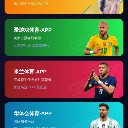
把本文分享给您的朋友：
上一篇：
中共中央政治局召开会议 分析研究当前经济形势和经济工
下一篇：
扩能提质并举 优质高效发展 ——习近平总书记重要指示
集团
mk体育在线官网-MK体育(中国)
集团
地址：河南省郑州市郑东新区平安大道189号
组织
邮编：450046