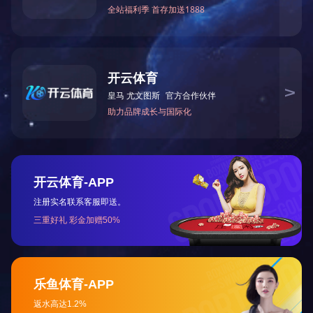
李强在听取讲解和交流发言后指出，提高能源安全水平是建
识，坚持底线思维，不断增强能源体系韧性和安全保障能力。
李强指出，把握能源安全主动，关键是进一步优化调整能源结
挖掘可再生能源供给潜力，坚持全国一盘棋，加快推进西北地
风电，因地制宜开发生物质能、地热能、海洋能，促进新能源
向基础保障性和系统调节性电源并重转型。要加快推进新型电
电系统、完善储能和充电设施等方面加大投入，运用人工智能
性、智能灵活的新型电网，更好保障高质量发展对能源的多元化
李强强调，统筹能源安全与转型是一项系统工程，需要深化体
富场景应用，使绿色能源创造者和使用者能够通过市场兑现绿
监管、定价等机制，让更多经营主体和电力用户在电力交易中受