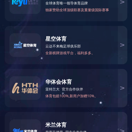
政府要闻
集团新闻
子公司新闻
李强
来源：新华社 编辑