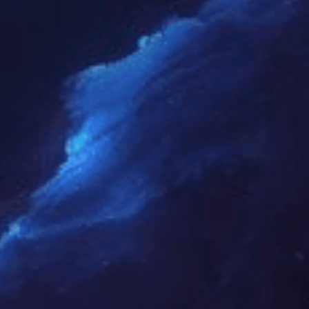
佳作。故事通过“山脚·日月同辉”“山间·该
公一路“登高”，赏国色之秋、登高山之巅。
者10余人配合郑东新区博学路办事处明理路社
追香。设置手工香囊DIY，工作人员在一旁提
奥妙之中，同时也能亲身感受传统文化的博大
进行投壶活动。三是蛋壳投球。参与者手持乒
阳灯谜。悬挂灯谜灯笼，每个灯笼下挂有一张