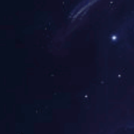
一是集团公司各部室干部职工一同观看
走哪条路呢”“山腰·向前看”“山谷·我的心
二是积极参与社区重阳节活动。10月
区工作人员，一同开展了“重阳情深 乐享金
供指导和帮助，参与者自己动手制作独特精
精深、香包的幽香与节日的氛围。二是月下
乓球进行投掷，将乒乓球利用桌子弹跳进鸡
写有重阳相关谜语的纸条。灯谜内容涵盖重