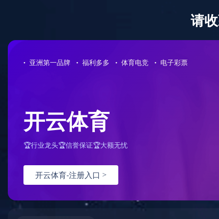
今天是
欢迎访问mk体育在线官网-MK体育(中国) 网站！