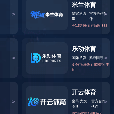
mk体育在线官网-MK体育(中国)
>
企业文化
>
文化活动
381
秀传统文化传承发展，着力引导广大干部群众
日文化活动的通知》（郑东宣文〔2024〕4