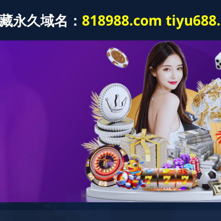
mk体育在线
集团概况
新闻中心
业务工作
官网-MK体
育(中国)