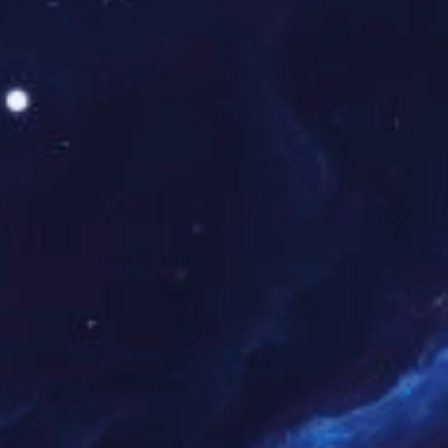
了《重阳奇妙游》。了解重阳节的由来、欣赏了重阳的优秀
开满鲜花”“山脊-山顶·心有大风景”五话故事，串联起主人
11日上午，在龙子湖河南财经政法大学，公司各部室志愿
秋”游园会活动。此次活动共有四个组成部分，一是提灯
美的香囊。香囊制作活动不仅让大家沉浸在传统文化的
投壶。设置趣味投壶游戏区，使用竹制或木制的壶与箭
蛋壳内，旨在锻炼肢体协调能力和眼部观察力。四是重
阳节习俗、诗词歌赋等，既增长知识又增添乐趣。