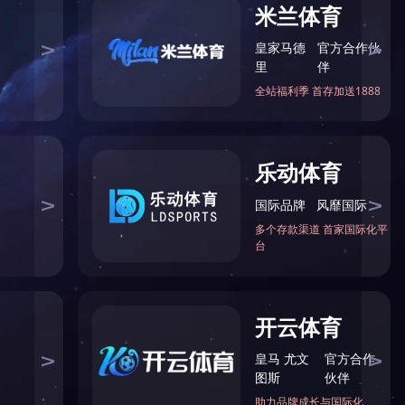
mk体育在线官网-MK体育(中国)
>
企业文化
>
文化活动
2014-05-16
2014-05-16
2014-05-15
2014-05-15
2014-05-15
2014-05-15
2014-05-05
2014-05-05
2014-05-05