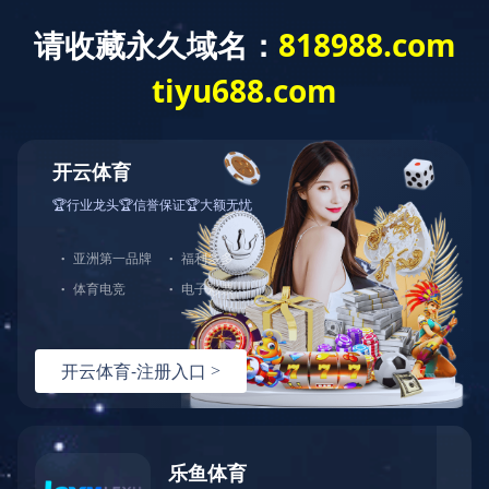
今天是
欢迎访问mk体育在线官网-MK体育(中国) 网站！