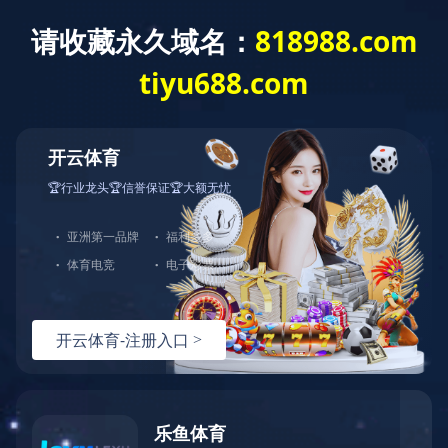
今天是
欢迎访问mk体育在线官网-MK体育(中国) 网站！