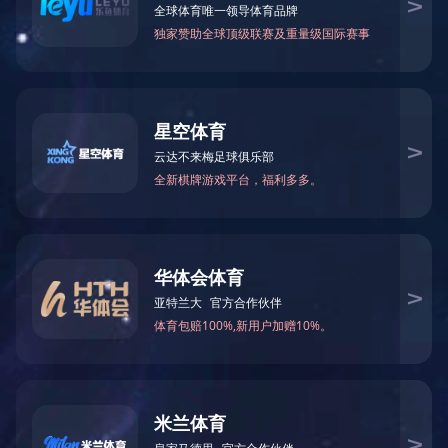
政府要闻
集团新闻
子公司新闻
郑州建投工程咨询有限公司成功入围金水区发展和
6月19日，郑州市金水区政府采购中心发布采购项目入围结果公告，郑
招标吸引了众多业内知名企业参与，竞争异常激烈。公司对该项投标入围

子公司新闻

2025-06-20

1681
赫喆党支部组织召开
根据《中共中央办公厅关于在
《关于在全集团党员中开展深
习教育和《中国共产党纪律处

子公司新闻

2025-05-2