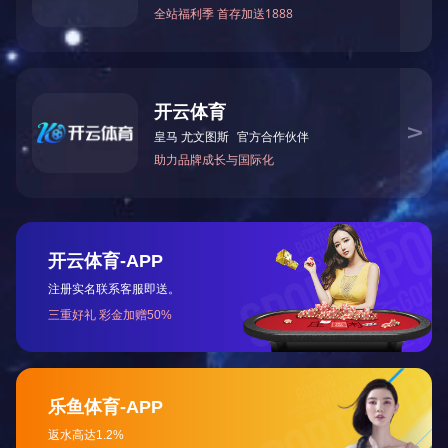
4月24日，在mk体育在线官网
体结构封顶。 二七区侯寨新镇
162562.14平方米，由10栋

子公司新闻

2025-04-2
mk体育在线官网-M
4月14日下午，郑州市建设
长深入施工现场，对高处作业
绝安全隐患；对重要节点工程

子公司新闻

2025-04-1
咨询党支部开展“4.
2025年4月15日是全国第
神，推动国家安全宣传教育工