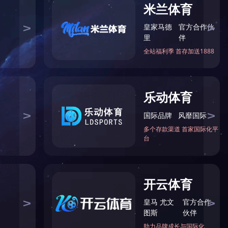
mk体育在线官网-MK体育(中国)
>
业务工作
>
融资业务
2018-03-06
2015-12-24
2015-10-15
2014-10-27
2014-10-11
2014-06-20
2014-05-05
2014-05-05
2014-05-05