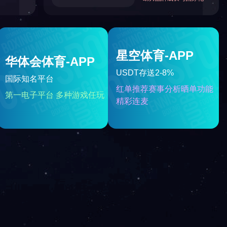
2014-05-05
政策法规
国家政策法规
地方政策法规
扫描二维码
关注微信公众号