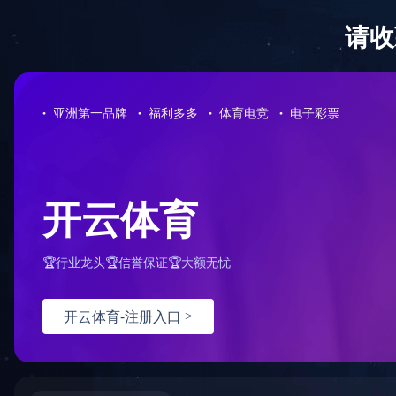
今天是
欢迎访问mk体育在线官网-MK体育(中国) 网站！