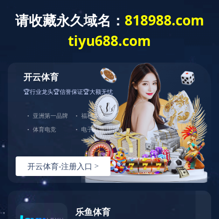
今天是
欢迎访问mk体育在线官网-MK体育(中国) 网站！