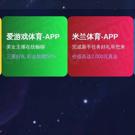
象 学习正当时
合约预算部组织开展工程造价管理培训
象更新，正是充电学习提升业务能力的大好时光。2025年2月11日上午
造价管理培训会议，集团公司合约预算部全体人员、市政工程建设管理中
司党委委员、副总经理代璐出席会议。本次培
新春见面会
班子及全体干部职工齐聚公司19楼举办新春见面会，以奋斗者姿态共同开
心协力、携手共进,为公司不辞劳苦兢兢业业的付出表示感谢。一年春作首