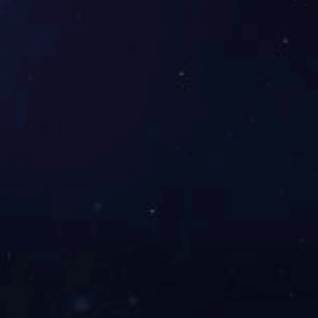
大学建筑学院校外硕士生导师、高级工程华欣

2024-11-11

1369
组织观看电影《征程之星火》
华人民共和国成立75周年、深入学习宣传贯彻党的二十大及二十届历次全
意义，增强“四个意识”、坚定“四个自信”、做到“两个维护”。11月8日下
司各部室10余人参加了此次活动。该

2024-11-11

1286
页
上一页
3
4
5
6
7
下一页
···
···