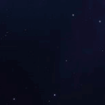
家金三和郑州

集团新闻
集团公司
为热烈庆祝中
确立”的决定性
之星火》，公

集团新闻
首