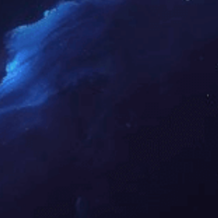
安排2025年重点工作任务，并对2024年集团先进集体及优
集团党委副书记、副董事长姚承昊同志莅临指导并发表
量争先锋、创品牌竞赛活动结果的通报》，由我公司投资
其卓越的管理水平、精湛的施工技术和良好的社会效