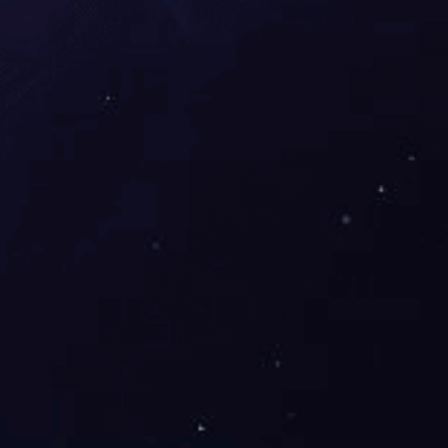
室举行，集团公司财务会计部全体工作人员、下属控参股子公
次培训邀请省内知名财税专家、河南省先进会计工作
带队调研六十七高项目建设
往由集团代建的郑州市第六十七高级中学项目开展调研指导工
访了项目工地，针对项目推进情况与现场负责人进行深
工作中面临的新挑战，提高公司相关业务人员对钢结构
机械工业第六设计研究院有限公司、钢结构技术资深专