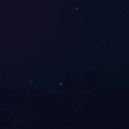
在科研创新赋能方面，技术研发部展示公司智慧井
开井告警、告警恢复、满水告警等报警功能。智慧井盖不
案”，通过智慧井盖管理系统，进一步提高通讯管网的精