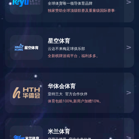
平安建设
mk体育在线官网-
来源：综合管理部 编辑：
为进一步增强干部职工的消防安全意识，提高大家处理突发事件应
楼会议室组织开展了2020年度消防安全知识培训。本次培训
次活动。