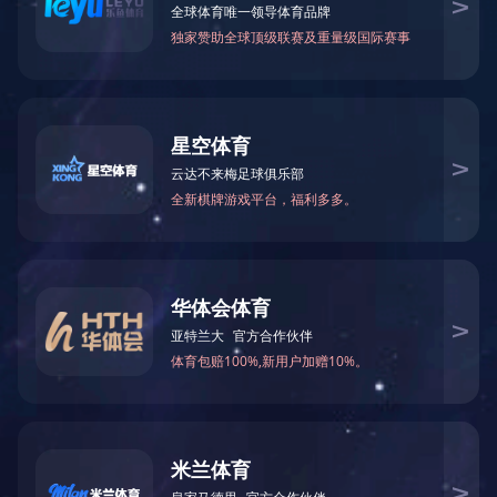
平安建设
集团公司积极
来源：安全管理部 编辑：安
为积极响应市国资委关于第十一届“安全河南杯”知识竞赛的要
广大干部职工踊跃参加了本次知识竞赛。
竞赛期间，集团公司各部门、市政建设管理中心、文博中心项
险、除隐患、遏事故”这一主题，以学习宣传《中华人民共和国
事故应急条例》、《突发事件应急预案管理办法》等相关法律