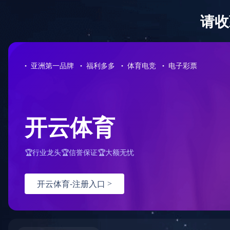
今天是
欢迎访问mk体育在线官网-MK体育(中国) 网站！