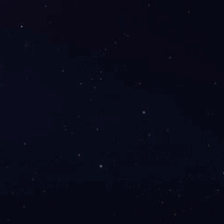
政策法规
国家政策法规
地方政策法规
扫描二维码
关注微信公众号