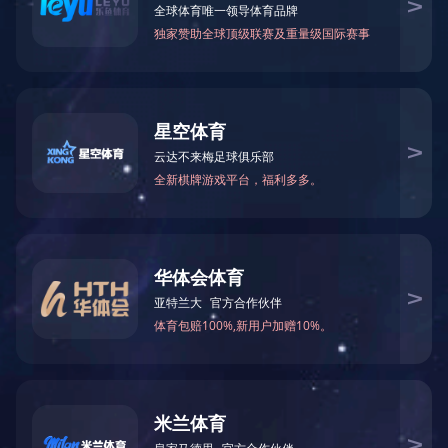
融资业务
公益性业务
mk体育在线官网-MK体育(中国
集团公
来源：本站 编辑：ad
8月18日，经中国银行间市场交易商协会批准，我公司
银行股份有限公司和中信银行股份有限公司主承销；中期
时点资本市场价格确定。后续发行工作已在紧锣密鼓地
市场融资，助力郑州城市建设的重要一步；亦是积极响应
也将根据市场新变化新情况，进一步加强传统贷款产品
公司融资成本，为公司发展提供安全的资金需求。
把本文分享给您的朋友：