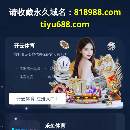
今天是
欢迎访问mk体育在线官网-MK体育(中国) 网站！