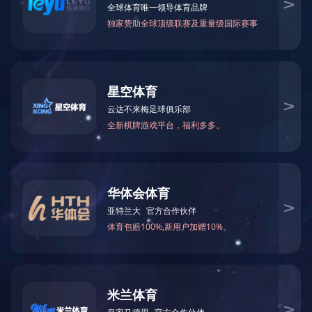
融资业务
公益性业务
mk体育在线官网-MK体育(中国
集
来源：本站 编辑：ad
新春佳节来临之际，融资管理部在集团公司领导班子的正确带领
及时保证了文博中心项目进程，为项目顺利收官保驾护航；1月
务发展奠定了坚实的基础。
2020年，为保证公司资金需求，融资管理部将继续密切关注
高效快速发展。一是广泛对接金融机构，研究和推进各类适合
充分地鼓励各家金融机构开展尽调、授信、报价等准备工作，通
神，抢抓业务窗口期和重要时间节点，在有限的时间里一锤定音