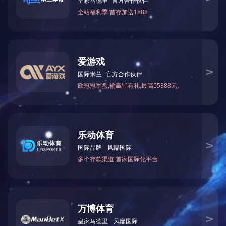
把本文分享给您的朋友：
上一篇：
融资助力文博中心项目稳步推进
下一篇：
光大理财委托债权融资顺利到位
集团
mk体育在线官网-MK体育(中国)
集团
地址：河南省郑州市郑东新区平安大道189号
组织
邮编：450046
领导
电话：0371-67188871
公司