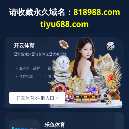
今天是
欢迎访问mk体育在线官网-MK体育(中国) 网站！