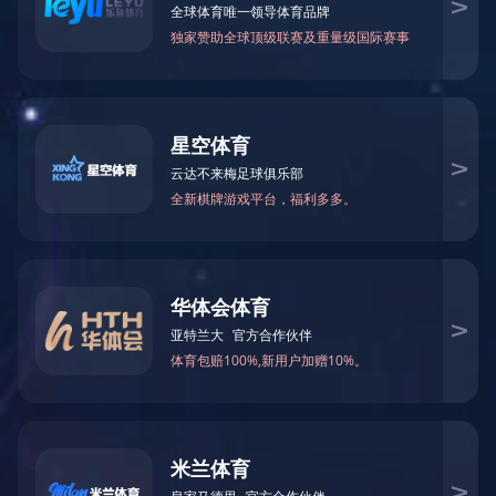
融资业务
公益性业务
mk体育在线官网-MK体育(中国
集团公司党委委员、
来源：经营管理部 编辑：
2024年4月7日-8日，党委委员、副总经理张岩
作计划进行调研指导。
在中鼎公司，张总一行对孙八寨地块、侯寨地块工
府，做好土地招拍挂事宜；在管线公司，对其管线巡检
拓新业务，增加利润增长点；在户外公司、赫喆公司调
融合形式为支撑，内容建设为根本，推动企业在内容、
媒体形式，结合新的科学技术和媒体模态，增加双方媒