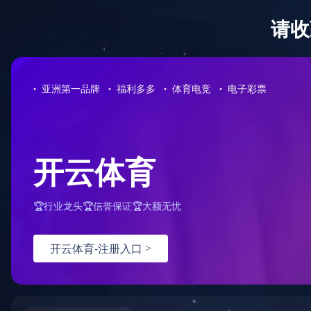
今天是
欢迎访问mk体育在线官网-MK体育(中国) 网站！