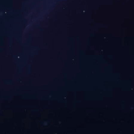
集团概况
项目建设情况
企业文化
集团简介
市政工程设施建设
企业理念
组织机构
公共文化设施建设
文化活动
领导团队
合村并城安置区建设
集团视频