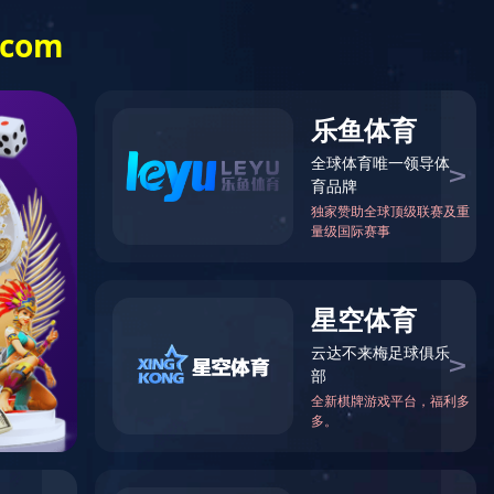
手机版
党的建设
平安建设
人力资源
企业文化