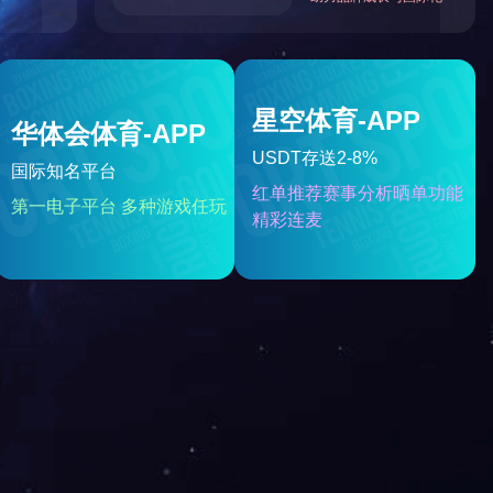
的建成投用，将对南部城区的交通畅通及生态保
我市国家中心城市高质量建设发展做出的新的标志
64-2016）是《郑州市海绵城市规划建设管理指导
统构建”。市政道路工程中的海绵城市设施，不