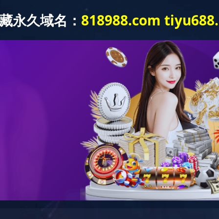
mk体育在线
集团概况
新闻中心
业务工作
官网-MK体
育(中国)