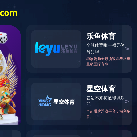
手机版
党的建设
平安建设
人力资源
企业文化