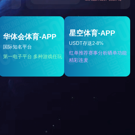
要矢志抓发展，又要善于抓发展；既要勇于抓改
要有会干事、干成事的本领。党的纪律和干事创业
担当、勤政和廉政统一起来，勇于挑重担子、啃硬
顾后、畏首畏尾，搞成暮气沉沉、无所作为的一
良好环境，进一步调动全党的积极性、主动性、创
结合，落实“三个区分开来”，着力消除妨碍干部
作为识别干部、评判优劣、奖惩升降的重要标准，
于担当、善于作为、实绩突出的干部，让愿担当、