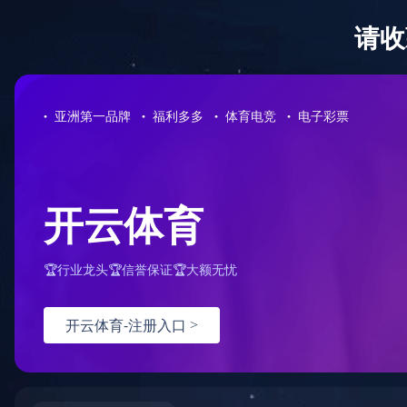
今天是
欢迎访问mk体育在线官网-MK体育(中国) 网站！