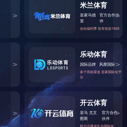
mk体育在线官网-MK体育(中国)
>
新闻中心
>
政府要闻
、善担当蔚然成风》
近平的重要文章《让愿担当、敢担当、善担当蔚然成
新征程上，不可能都是平坦的大道，我们将会面
、夙夜在公，以时时放心不下的责任感、积极担当
会有多大成就。不能只想当官不想干事，只想揽
土负责、守土尽责的责任担当，面对大是大非敢于
领导干部要在其位、谋其政、尽其责，在职责范围