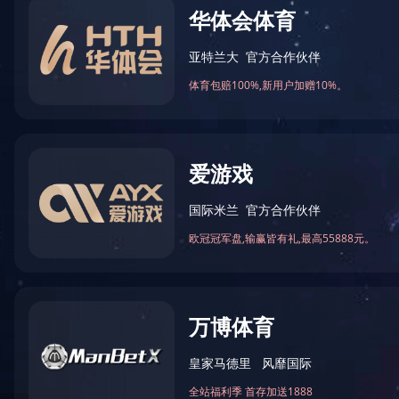
政府要闻
集团新闻
子公司新闻
《求是》杂志发表
新华社北京2月28日电 3月1日出版的第5期
风》。这是习近平总书记2012年12月至2025
文章强调，实干兴邦，空谈误国。把党的二十
对许多重大挑战、重大风险、重大阻力、重大矛
作为的精气神为党和人民履好职、尽好责。
文章指出，干部敢于担当作为，这既是政治品
权不想担责，只想出彩不想出力。要以对党忠诚
亮剑，面对矛盾敢于迎难而上，面对危机敢于挺