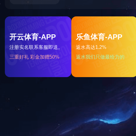
内主动担重、担难。坚持党性原则，是非分明、
文章指出，领导干部不仅要有担当的宽肩膀，
革，又要善于抓改革；既要敢于直面矛盾和问题
是内在统一的。遵规守纪，就会拥有干事创业的
骨头、接烫手山芋。
文章指出，全面从严治党和鼓励担当作为是内
潭死水，而是要通过明方向、立规矩、正风气、
造性。组织敢于担当，干部才会有底气。要敢于
担当作为的各种因素。在选人用人上体现讲担当
把干部干了什么事、干了多少事、干的事组织和
敢担当、善担当蔚然成风。