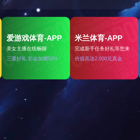
敢于斗争，在重大问题、原则问题上旗帜鲜明。
还得有成事的真本领。既要大胆讲政治，又要善于讲政治；既
，又要善于化解矛盾和问题；既要有想干事、真干事的自觉，又
充分自由和广阔空间。要正确处理干净和担当的关系，把干净和
在统一的，不是彼此对立的。严并不是要把大家管死，使人瞻前
强免疫，形成风清气正的党内政治生态，营造有利于干事创业的
为担当者担当、为负责者负责、为干事者撑腰，坚持严管和厚爱相
、重担当的鲜明导向，把敢不敢扛事、愿不愿做事、能不能干事
群众认不认可作为选拔干部的根本依据，选拔任用敢于负责、勇